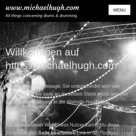
www.michaelhugh.com
MENU
All things concerning drums & drumming
Willkommen auf
https://michaelhugh.com
Dies ist deine Homepage. Sie unterscheidet sich von
Beiträgen, da sie stets an derselben Stelle bleibt und (bei
den meisten Themes) in der Website-Navigation
angezeigt wird.
Als angemeldeter WordPress Nutzer kannst du diese
Seite über den
Seite bearbeiten
Link in der Toolbar,